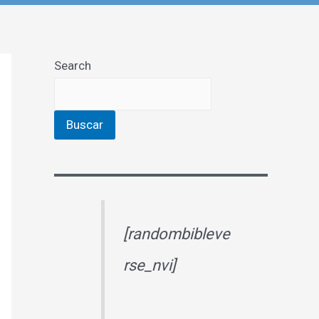
Search
Buscar
[randombibleve
rse_nvi]