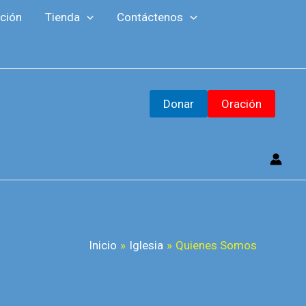
F
Y
M
ción
Tienda
Contáctenos
a
o
a
c
u
i
e
T
l
b
u
Donar
Oración
o
b
o
e
k
Inicio
Iglesia
Quienes Somos