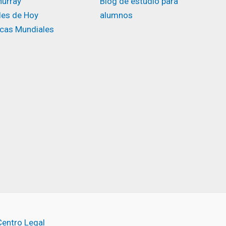
urray
Blog de estudio para
des de Hoy
alumnos
icas Mundiales
Centro Legal