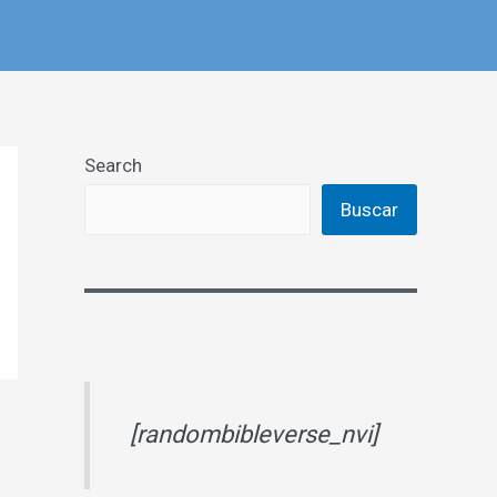
Search
Buscar
[randombibleverse_nvi]