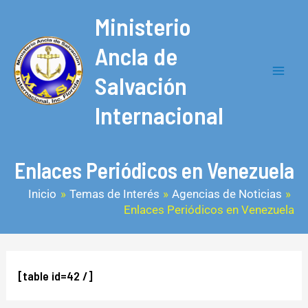
Ir
Mai
Ministerio
al
Men
contenido
Ancla de
Salvación
Internacional
Enlaces Periódicos en Venezuela
Inicio
Temas de Interés
Agencias de Noticias
Enlaces Periódicos en Venezuela
[table id=42 /]