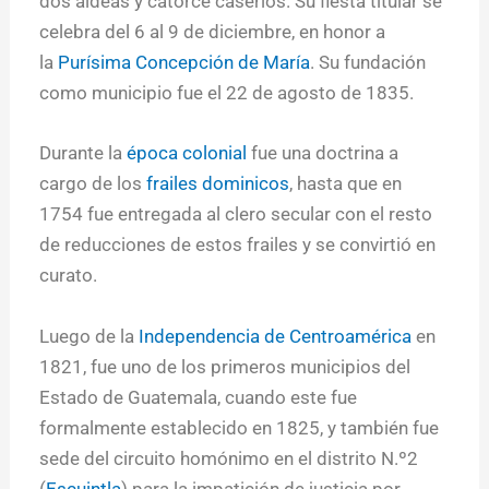
dos aldeas y catorce caseríos. Su fiesta titular se
celebra del 6 al 9 de diciembre, en honor a
la
Purísima Concepción de María
. Su fundación
como municipio fue el 22 de agosto de 1835.
Durante la
época colonial
fue una doctrina a
cargo de los
frailes dominicos
, hasta que en
1754 fue entregada al clero secular con el resto
de reducciones de estos frailes y se convirtió en
curato.
Luego de la
Independencia de Centroamérica
en
1821, fue uno de los primeros municipios del
Estado de Guatemala, cuando este fue
formalmente establecido en 1825, y también fue
sede del circuito homónimo en el distrito N.º2
(
Escuintla
) para la impatición de justicia por