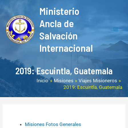
Ir
F
Y
M
Mai
Ministerio
al
a
o
a
Men
contenido
Ancla de
c
u
i
Salvación
e
T
l
b
u
Internacional
o
b
o
e
2019: Escuintla, Guatemala
k
Inicio
Misiones
Viajes Misioneros
2019: Escuintla, Guatemala
Misiones Fotos Generales