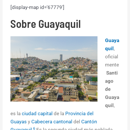
[display-map id='67779']
Sobre
Guayaquil
Guaya
quil
,
oficial
mente
Santi
ago
de
Guaya
quil
,
es la
ciudad capital
de la
Provincia del
Guayas
y
Cabecera cantonal
del
Cantón
6
Guayaquil
.
Es la segunda ciudad más poblada