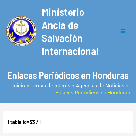
Ir
Mai
Ministerio
al
Men
contenido
Ancla de
Salvación
Internacional
Enlaces Periódicos en Honduras
Inicio
Temas de Interés
Agencias de Noticias
Enlaces Periódicos en Honduras
[table id=33 /]