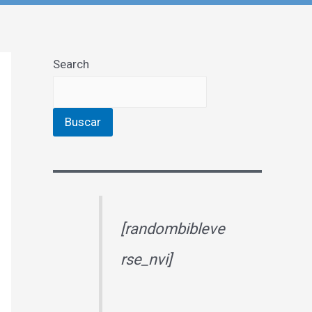
Search
Buscar
[randombibleve
rse_nvi]