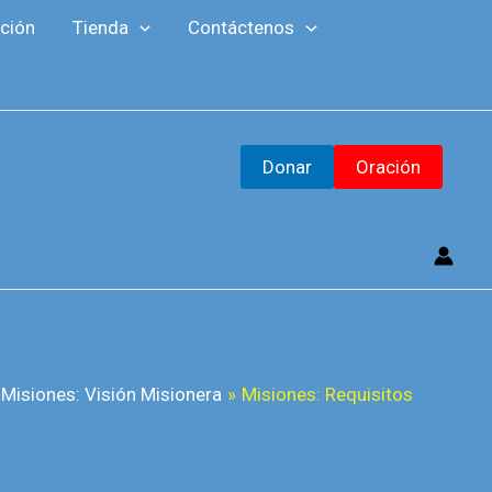
F
Y
M
ción
Tienda
Contáctenos
a
o
a
c
u
i
e
T
l
b
u
Donar
Oración
o
b
o
e
k
Misiones: Visión Misionera
Misiones: Requisitos