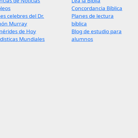
cias de Noticias
Lea la Biblia
leos
Concordancia Bíblica
es celebres del Dr.
Planes de lectura
ón Murray
bíblica
mérides de Hoy
Blog de estudio para
disticas Mundiales
alumnos