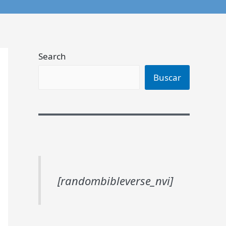
Search
Buscar
[randombibleverse_nvi]