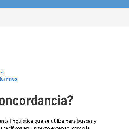
ca
 alumnos
oncordancia?
ta lingüística que se utiliza para buscar y
específicos en un texto extenso, como la