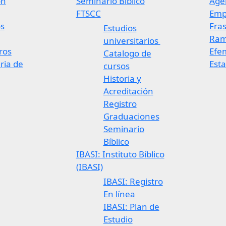
ón
Seminario Bíblico
Agen
FTSCC
Emp
os
Fras
Estudios
Ram
universitarios ​
ros
Efe
Catalogo de
ria de
Esta
cursos
Historia y
Acreditación
Registro
Graduaciones
Seminario
Bíblico
IBASI: Instituto Bíblico
(IBASI)
IBASI: Registro
En línea
IBASI: Plan de
Estudio