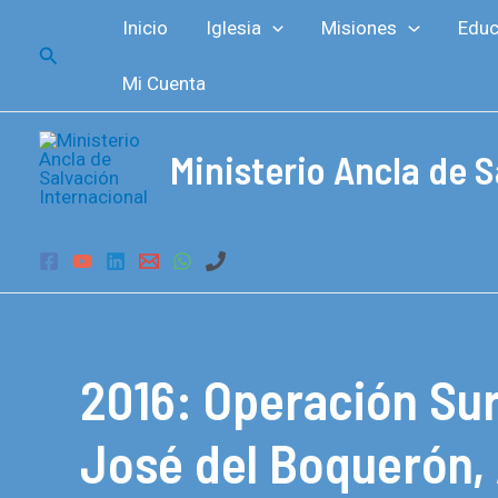
Ir
Inicio
Iglesia
Misiones
Educ
al
Buscar
contenido
Mi Cuenta
Ministerio Ancla de S
2016: Operación Su
José del Boquerón,