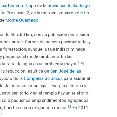
epartamento Copo
de la
provincia de Santiago
uta Provincial 2, en la margen izquierda del
río
 de
Monte Quemado
.
ea de 60 x 60 km, con su población distribuida
importantes. Carece de acceso pavimentado, y
 la forestación, aunque la tala indiscriminada
 perjudicó el medio ambiente. En las
1
o la falta de agua es un problema mayor.
​ El
 la reducción jesuítica de
San José de las
royecto de la
Compañía de Jesús
para asistir al
ede de comisión municipal, energía eléctrica y
esto sanitario y en el templo hay un teléfono.
jo, sólo pequeños emprendimientos agrupados
2
3
ón, huertas o cría de ganado menor.
​ En 2011
4
.