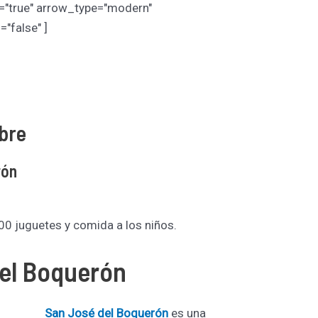
="true" arrow_type="modern"
"false" ]
mbre
rón
00 juguetes y comida a los niños.
el Boquerón
San José del Boquerón
es una