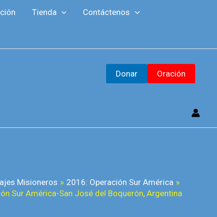
F
Y
M
ción
Tienda
Contáctenos
a
o
a
c
u
i
e
T
l
b
u
Donar
Oración
o
b
o
e
k
ajes Misioneros
2016: Operación Sur América
ón Sur América-San José del Boquerón, Argentina