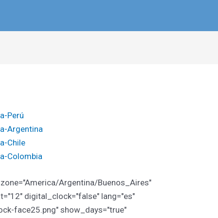
ca-Perú
a-Argentina
a-Chile
ca-Colombia
zone="America/Argentina/Buenos_Aires"
"12" digital_clock="false" lang="es"
lock-face25.png" show_days="true"