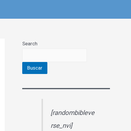
Search
Buscar
[randombibleve
rse_nvi]