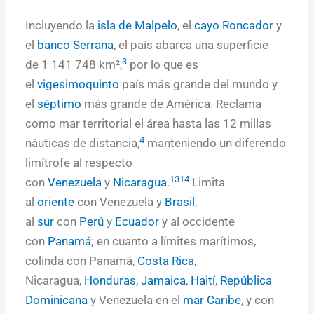
Incluyendo la
isla de Malpelo
, el
cayo Roncador
y
el
banco Serrana
, el país abarca una superficie
3
de 1 141 748 km²,
​ por lo que es
el
vigesimoquinto
país más grande del mundo y
el
séptimo
más grande de América. Reclama
como mar territorial el área hasta las 12 millas
4
náuticas de distancia,
​ manteniendo un diferendo
limítrofe al respecto
13
14
con
Venezuela
y
Nicaragua
.
​ Limita
al
oriente
con Venezuela y
Brasil
,
al
sur
con
Perú
y
Ecuador
y al occidente
con
Panamá
; en cuanto a límites marítimos,
colinda con Panamá,
Costa Rica
,
Nicaragua,
Honduras
,
Jamaica
,
Haití
,
República
Dominicana
y Venezuela en el
mar Caribe
, y con