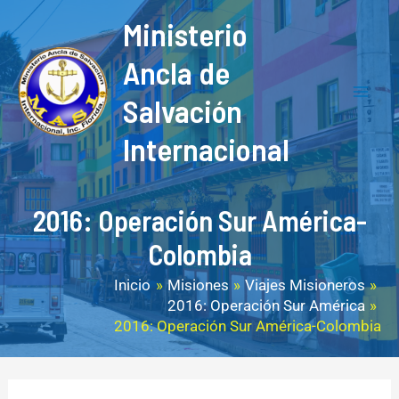
Ir
F
Y
M
Mai
Ministerio
al
a
o
a
Men
contenido
Ancla de
c
u
i
Salvación
e
T
l
b
u
Internacional
o
b
o
e
2016: Operación Sur América-
k
Colombia
Inicio
Misiones
Viajes Misioneros
2016: Operación Sur América
2016: Operación Sur América-Colombia