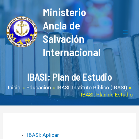
Ir
F
Y
M
Mai
Ministerio
al
a
o
a
Men
contenido
Ancla de
c
u
i
Salvación
e
T
l
b
u
Internacional
o
b
o
e
IBASI: Plan de Estudio
k
Inicio
Educación
IBASI: Instituto Bíblico (IBASI)
IBASI: Plan de Estudio
IBASI: Aplicar