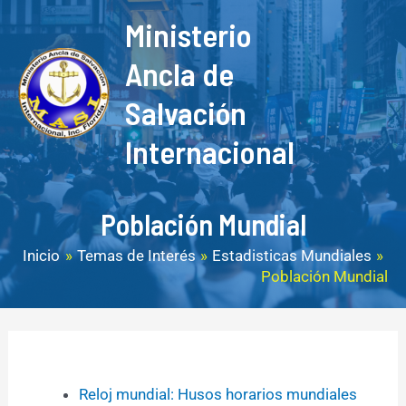
Ir
F
Y
M
Mai
Ministerio
al
a
o
a
Men
contenido
Ancla de
c
u
i
Salvación
e
T
l
b
u
Internacional
o
b
o
e
Población Mundial
k
Inicio
Temas de Interés
Estadisticas Mundiales
Población Mundial
Reloj mundial: Husos horarios mundiales